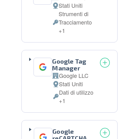
Azienda:
Stati Uniti
Luogo
Strumenti di
del
Tracciamento
trattamento:
Dati
+1
Personali
trattati:
Google Tag
Manager
Google LLC
Azienda:
Stati Uniti
Luogo
Dati di utilizzo
del
Dati
+1
trattamento:
Personali
trattati:
Google
reCAPTCHA