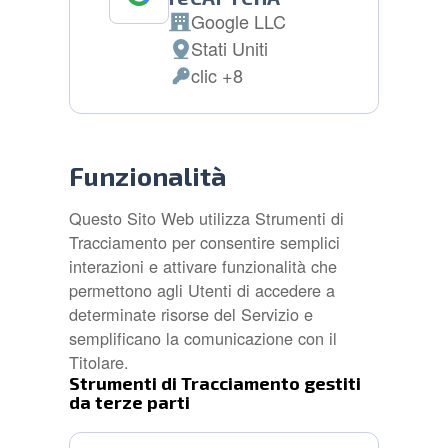
Google LLC
Azienda:
Stati Uniti
Luogo
clic +8
del
Dati
trattamento:
Personali
trattati:
Funzionalità
Questo Sito Web utilizza Strumenti di
Tracciamento per consentire semplici
interazioni e attivare funzionalità che
permettono agli Utenti di accedere a
determinate risorse del Servizio e
semplificano la comunicazione con il
Titolare.
Strumenti di Tracciamento gestiti
da terze parti