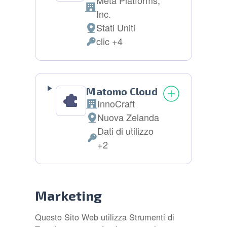
Meta Platforms,
Azienda:
Inc.
Stati Uniti
Luogo
clic +4
del
Dati
trattamento:
Personali
trattati:
Matomo Cloud
InnoCraft
Azienda:
Nuova Zelanda
Luogo
Dati di utilizzo
del
Dati
+2
trattamento:
Personali
trattati:
Marketing
Questo Sito Web utilizza Strumenti di