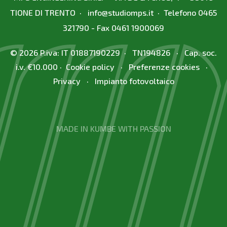
TIONE DI TRENTO ·
info
@
studiomps.it
· Telefono
0465
321790
- Fax 0461 1900069
© 2026 P.iva: IT 01887190229 · TN194826 · Cap. soc.
i.v. €10.000 ·
Cookie policy
·
Preferenze cookies
·
Privacy
·
Impianto fotovoltaico
MADE IN KUMBE WITH PASSION