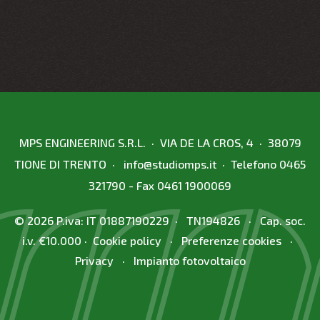
MPS ENGINEERING S.R.L. · VIA DE LA CROS, 4 · 38079
TIONE DI TRENTO ·
info
@
studiomps.it
· Telefono
0465
321790
- Fax 0461 1900069
© 2026 P.iva: IT 01887190229 · TN194826 · Cap. soc.
i.v. €10.000 ·
Cookie policy
·
Preferenze cookies
·
Privacy
·
Impianto fotovoltaico