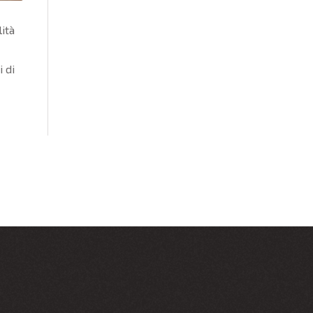
ità
 di