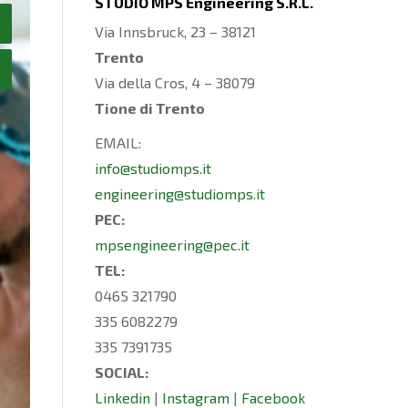
STUDIO MPS Engineering S.R.L.
Via Innsbruck, 23 – 38121
Trento
Via della Cros, 4 – 38079
Tione di Trento
EMAIL:
info@studiomps.it
engineering@studiomps.it
PEC:
mpsengineering@pec.it
TEL:
0465 321790
335 6082279
335 7391735
SOCIAL:
Linkedin
|
Instagram
|
Facebook