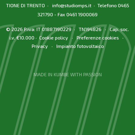
TIONE DI TRENTO ·
info
@
studiomps.it
· Telefono
0465
321790
- Fax 0461 1900069
© 2026 P.iva: IT 01887190229 · TN194826 · Cap. soc.
i.v. €10.000 ·
Cookie policy
·
Preferenze cookies
·
Privacy
·
Impianto fotovoltaico
MADE IN KUMBE WITH PASSION