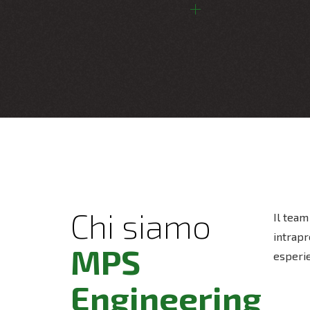
Chi siamo
Il team
intrapr
MPS
esperie
Engineering